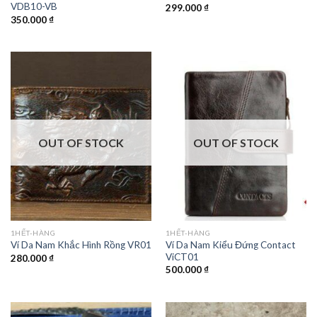
VDB10-VB
299.000
₫
350.000
₫
OUT OF STOCK
OUT OF STOCK
1HẾT-HÀNG
1HẾT-HÀNG
Ví Da Nam Kiểu Đứng Contact
Ví Da Nam Khắc Hình Rồng VR01
ViCT01
280.000
₫
500.000
₫