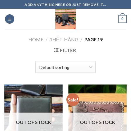
Skip
ADD ANYTHING HERE OR JUST REMOVE IT...
to
content
0
HOME
/
1HẾT-HÀNG
/
PAGE 19
FILTER
Sale!
OUT OF STOCK
OUT OF STOCK