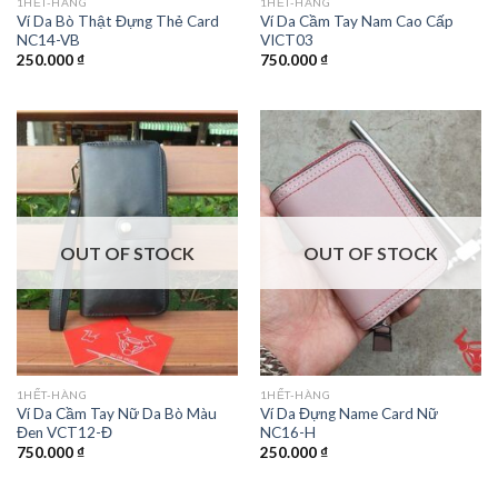
1HẾT-HÀNG
1HẾT-HÀNG
Ví Da Bò Thật Đựng Thẻ Card
Ví Da Cầm Tay Nam Cao Cấp
NC14-VB
VICT03
250.000
₫
750.000
₫
OUT OF STOCK
OUT OF STOCK
1HẾT-HÀNG
1HẾT-HÀNG
Ví Da Cầm Tay Nữ Da Bò Màu
Ví Da Đựng Name Card Nữ
Đen VCT12-Đ
NC16-H
750.000
₫
250.000
₫