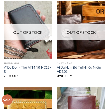
OUT OF STOCK
OUT OF STOCK
1HẾT-HÀNG
1HẾT-HÀNG
Ví Da Đựng Thẻ ATM Nữ NC16-
Ví Da Nam Bỏ Túi Nhiều Ngăn
Đ
VDB01
250.000
₫
390.000
₫
Sale!