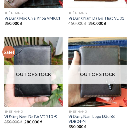
1HẾT-HÀNG
1HẾT-HÀNG
Ví Đựng Móc Chìa Khóa VMK01
Ví Đứng Nam Da Bò Thật VD01
350.000
₫
450.000
₫
350.000
₫
Sale!
OUT OF STOCK
OUT OF STOCK
1HẾT-HÀNG
1HẾT-HÀNG
Ví Đứng Nam Logo Đầu Bò
Ví Đứng Nam Da Bò VDB10-Đ
VDB04-N
350.000
₫
280.000
₫
350.000
₫