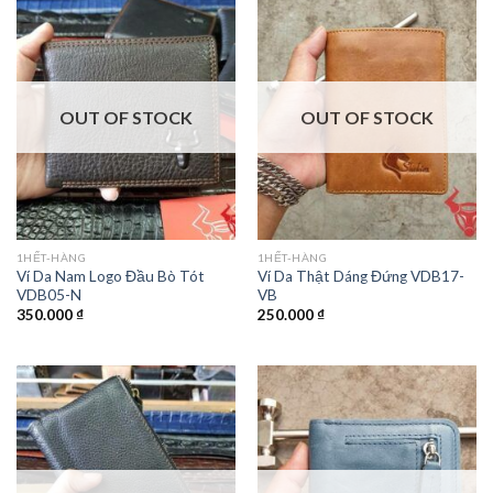
OUT OF STOCK
OUT OF STOCK
1HẾT-HÀNG
1HẾT-HÀNG
Ví Da Nam Logo Đầu Bò Tót
Ví Da Thật Dáng Đứng VDB17-
VDB05-N
VB
350.000
₫
250.000
₫