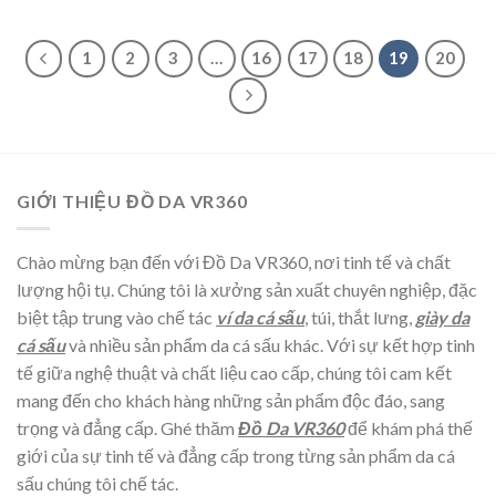
1
2
3
…
16
17
18
19
20
GIỚI THIỆU ĐỒ DA VR360
Chào mừng bạn đến với Đồ Da VR360, nơi tinh tế và chất
lượng hội tụ. Chúng tôi là xưởng sản xuất chuyên nghiệp, đặc
biệt tập trung vào chế tác
ví da cá sấu
, túi, thắt lưng,
giày da
cá sấu
và nhiều sản phẩm da cá sấu khác. Với sự kết hợp tinh
tế giữa nghệ thuật và chất liệu cao cấp, chúng tôi cam kết
mang đến cho khách hàng những sản phẩm độc đáo, sang
trọng và đẳng cấp. Ghé thăm
Đồ Da VR360
để khám phá thế
giới của sự tinh tế và đẳng cấp trong từng sản phẩm da cá
sấu chúng tôi chế tác.