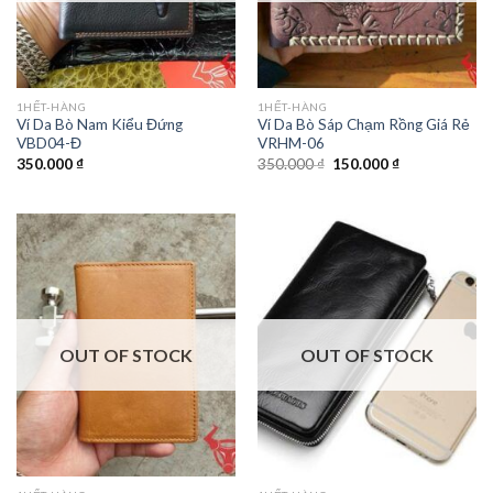
1HẾT-HÀNG
1HẾT-HÀNG
Ví Da Bò Nam Kiểu Đứng
Ví Da Bò Sáp Chạm Rồng Giá Rẻ
VBD04-Đ
VRHM-06
350.000
₫
350.000
₫
150.000
₫
OUT OF STOCK
OUT OF STOCK