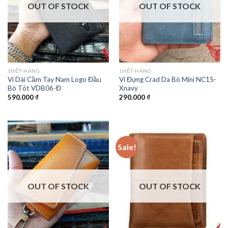
OUT OF STOCK
OUT OF STOCK
1HẾT-HÀNG
1HẾT-HÀNG
Ví Dài Cầm Tay Nam Logo Đầu
Ví Đựng Crad Da Bò Mini NC15-
Bò Tót VDB06-Đ
Xnavy
590.000
₫
290.000
₫
Sale!
OUT OF STOCK
OUT OF STOCK