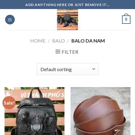
Skip
ADD ANYTHING HERE OR JUST REMOVE IT...
to
content
0
HOME
/
BALO
/
BALO DA NAM
FILTER
Sale!