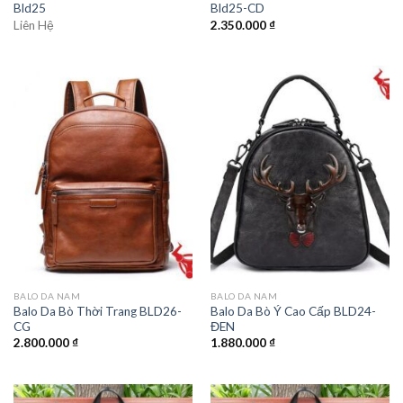
Bld25
Bld25-CD
Liên Hệ
2.350.000
₫
BALO DA NAM
BALO DA NAM
Balo Da Bò Thời Trang BLD26-
Balo Da Bò Ý Cao Cấp BLD24-
CG
ĐEN
2.800.000
₫
1.880.000
₫