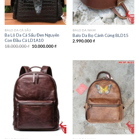
BALO DA CÁ SẤU
BALO DA NAM
Ba Lô Da Cá Sấu Đen Nguyên
Balo Da Bọ Cánh Cứng BLD15
Con Đầu Cá LD1A10
2.990.000
₫
18.000.000
₫
10.000.000
₫