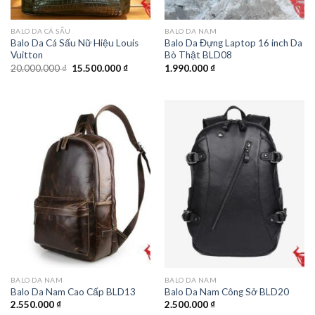
BALO DA CÁ SẤU
BALO DA NAM
Balo Da Cá Sấu Nữ Hiệu Louis
Balo Da Đựng Laptop 16 inch Da
Vuitton
Bò Thật BLD08
20.000.000
₫
15.500.000
₫
1.990.000
₫
BALO DA NAM
BALO DA NAM
Balo Da Nam Cao Cấp BLD13
Balo Da Nam Công Sở BLD20
2.550.000
₫
2.500.000
₫