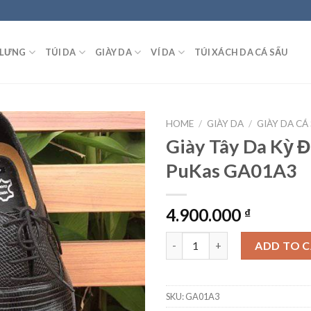
 LƯNG
TÚI DA
GIÀY DA
VÍ DA
TÚI XÁCH DA CÁ SẤU
HOME
/
GIÀY DA
/
GIÀY DA CÁ
Giày Tây Da Kỳ 
PuKas GA01A3
4.900.000
₫
Giày Tây Da Kỳ Đà Chuẩn PuK
ADD TO 
SKU:
GA01A3