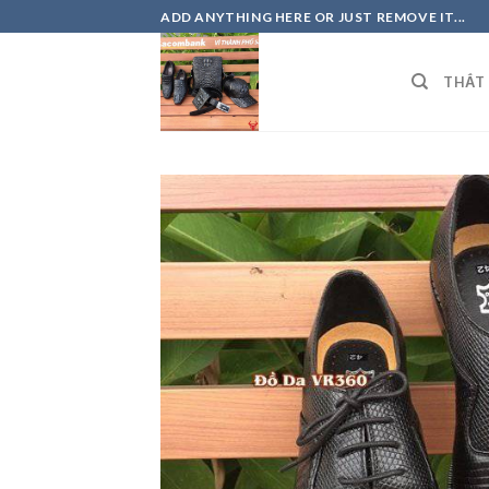
Skip
ADD ANYTHING HERE OR JUST REMOVE IT...
to
content
THẮT