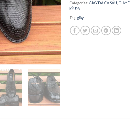
Categories:
GIÀY DA CÁ SẤU
,
GIÀY 
KỲ ĐÀ
Tag:
giày