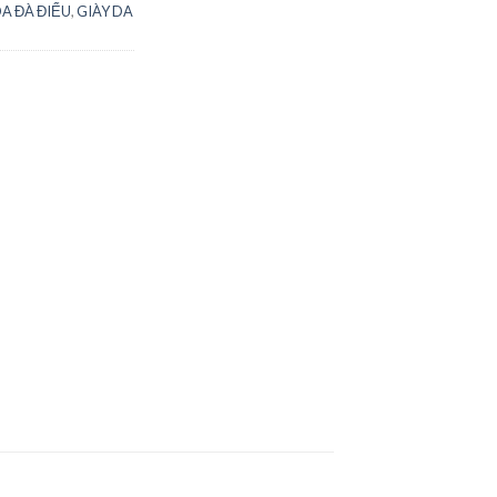
DA ĐÀ ĐIỂU
,
GIÀY DA