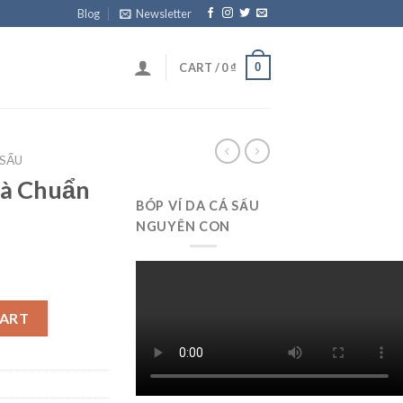
Blog
Newsletter
0
CART /
0
₫
 SẤU
Đà Chuẩn
BÓP VÍ DA CÁ SẤU
NGUYÊN CON
as GA01A3 quantity
CART