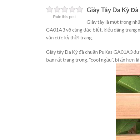
Giày Tây Da Kỳ Đ
Rate this post
Giày tây là một trong nh
GA01A3 vô cùng đặc biệt, kiểu dáng trang nh
vẫn cực kỳ thời trang.
Giày tây Da Kỳ đà chuẩn PuKas GA01A3 được
bạn rất trang trọng, “cool ngầu”, bí ẩn hơn