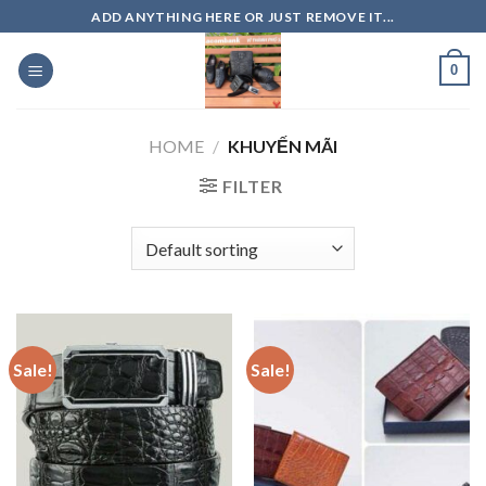
Skip
ADD ANYTHING HERE OR JUST REMOVE IT...
to
content
0
HOME
/
KHUYẾN MÃI
FILTER
Sale!
Sale!