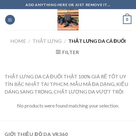
Skip
ADD ANYTHING HERE OR JUST REMOVE IT...
to
content
0
HOME
/
THẮT LƯNG
/
THẮT LƯNG DA CÁ ĐUỐI
FILTER
THẮT LƯNG DA CÁ ĐUỐI THẬT 100% GIÁ RẺ TỐT UY
TÍN BẬC NHẤT TẠI TPHCM. MẪU MÃ ĐA DẠNG, KIỂU
DÁNG SANG TRỌNG, CHẤT LƯỢNG DA VƯỢT TRỘI
No products were found matching your selection.
GIỚI THIỆU ĐỒ DA VR360