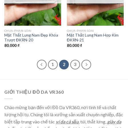
CHUA-PHAN-LOAI
CHUA-PHAN-LOAI
Mặt Thắt Lưng Nam Đẹp Khóa
Mặt Thắt Lưng Nam Hợp Kim
Trượt ĐKRN-20
ĐKRN-21
80.000
₫
80.000
₫
1
2
3
GIỚI THIỆU ĐỒ DA VR360
Chào mừng bạn đến với Đồ Da VR360, nơi tinh tế và chất
lượng hội tụ. Chúng tôi là xưởng sản xuất chuyên nghiệp, đặc
biệt tập trung vào chế tác
ví da cá sấu
, túi, thắt lưng,
giày da