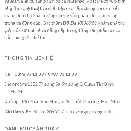
cá sấu
và nhiều sản phẩm da cá sấu khác. Với sự kết hợp tinh
tế giữa nghệ thuật và chất liệu cao cấp, chúng tôi cam kết
mang đến cho khách hàng những sản phẩm độc đáo, sang
trọng và đẳng cấp. Ghé thăm
Đồ Da VR360
để khám phá thế
giới của sự tinh tế và đẳng cấp trong từng sản phẩm da cá
sấu chúng tôi chế tác.
THÔNG TIN LIÊN HỆ
Call
:
0898 33 11 33
–
0787 33 11 33
Showroom:1352 Trường Sa, Phường 3, Quận Tân Bình,
TPHCM
Xưởng: 100 Phan Văn Hớn, Xuân Thới Thượng, Hóc Môn
Giờ làm việc
: 9h tới 20h30 tất cả các ngày trong tuần
DANH MỤC SẢN PHẨM