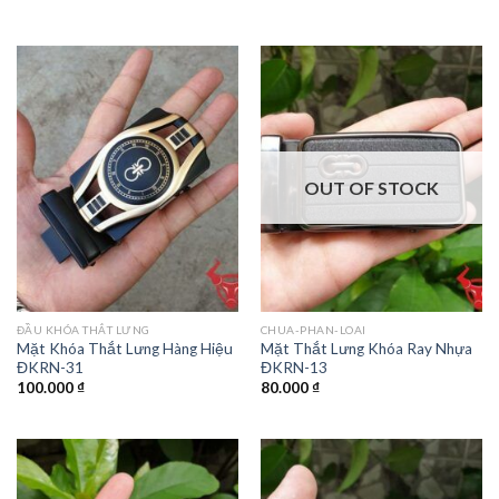
OUT OF STOCK
ĐẦU KHÓA THẮT LƯNG
CHUA-PHAN-LOAI
Mặt Khóa Thắt Lưng Hàng Hiệu
Mặt Thắt Lưng Khóa Ray Nhựa
ĐKRN-31
ĐKRN-13
100.000
₫
80.000
₫