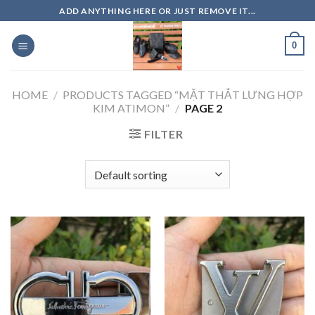
Skip
ADD ANYTHING HERE OR JUST REMOVE IT...
to
content
0
HOME
/
PRODUCTS TAGGED “MẶT THẮT LƯNG HỢP
KIM ATIMON”
/
PAGE 2
FILTER