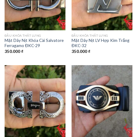
ĐẦU KHÓA THẮT LƯNG
ĐẦU KHÓA THẮT LƯNG
Mặt Dây Nịt Khóa Cài Salvatore
Mặt Dây Nịt LV Hợp Kim Trắng
Ferragamo ĐKC-29
ĐKC-32
350.000
₫
350.000
₫