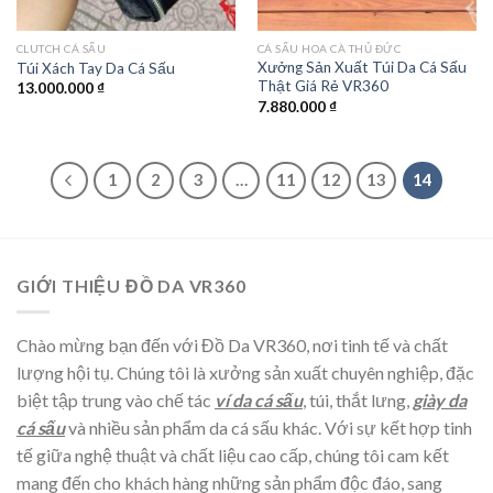
CLUTCH CÁ SẤU
CÁ SẤU HOA CÀ THỦ ĐỨC
Xưởng Sản Xuất Túi Da Cá Sấu
Túi Xách Tay Da Cá Sấu
Thật Giá Rẻ VR360
13.000.000
₫
7.880.000
₫
1
2
3
…
11
12
13
14
GIỚI THIỆU ĐỒ DA VR360
Chào mừng bạn đến với Đồ Da VR360, nơi tinh tế và chất
lượng hội tụ. Chúng tôi là xưởng sản xuất chuyên nghiệp, đặc
biệt tập trung vào chế tác
ví da cá sấu
, túi, thắt lưng,
giày da
cá sấu
và nhiều sản phẩm da cá sấu khác. Với sự kết hợp tinh
tế giữa nghệ thuật và chất liệu cao cấp, chúng tôi cam kết
mang đến cho khách hàng những sản phẩm độc đáo, sang