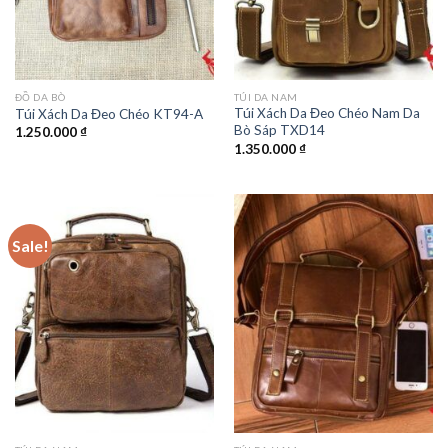
ĐỒ DA BÒ
TÚI DA NAM
Túi Xách Da Đeo Chéo Nam Da
Túi Xách Da Đeo Chéo KT94-A
Bò Sáp TXD14
1.250.000
₫
1.350.000
₫
Sale!