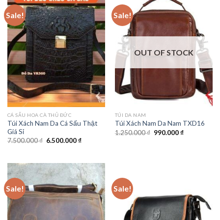
Sale!
Sale!
OUT OF STOCK
CÁ SẤU HOA CÀ THỦ ĐỨC
TÚI DA NAM
Túi Xách Nam Da Cá Sấu Thật
Túi Xách Nam Da Nam TXD16
Giá Sỉ
1.250.000
₫
990.000
₫
7.500.000
₫
6.500.000
₫
Sale!
Sale!