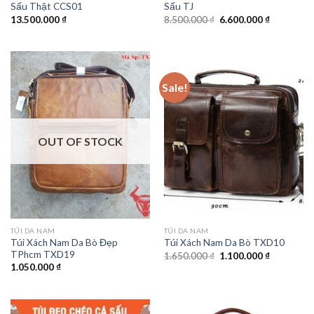
Sấu Thật CCS01
Sấu TJ
13.500.000
₫
8.500.000
₫
6.600.000
₫
Sale!
OUT OF STOCK
TÚI DA NAM
TÚI DA NAM
Túi Xách Nam Da Bò Đẹp
Túi Xách Nam Da Bò TXD10
TPhcm TXD19
1.650.000
₫
1.100.000
₫
1.050.000
₫