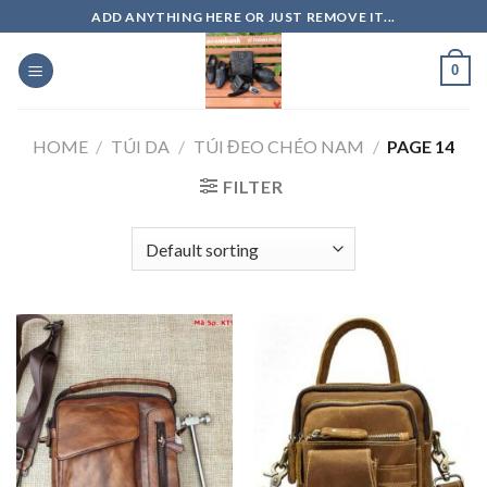
Skip
ADD ANYTHING HERE OR JUST REMOVE IT...
to
content
0
HOME
/
TÚI DA
/
TÚI ĐEO CHÉO NAM
/
PAGE 14
FILTER