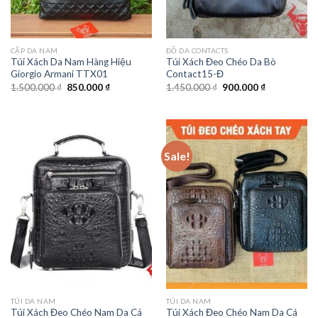
CẶP DA NAM
ĐỒ DA CONTACTS
Túi Xách Da Nam Hàng Hiệu
Túi Xách Đeo Chéo Da Bò
Giorgio Armani TTX01
Contact15-Đ
1.500.000
₫
850.000
₫
1.450.000
₫
900.000
₫
Sale!
TÚI DA NAM
TÚI DA NAM
Túi Xách Đeo Chéo Nam Da Cá
Túi Xách Đeo Chéo Nam Da Cá