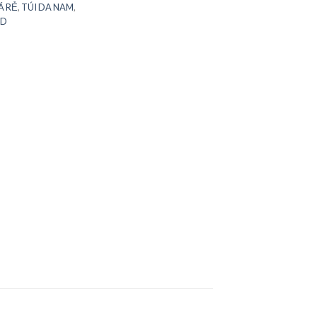
Á RẺ
,
TÚI DA NAM
,
AD