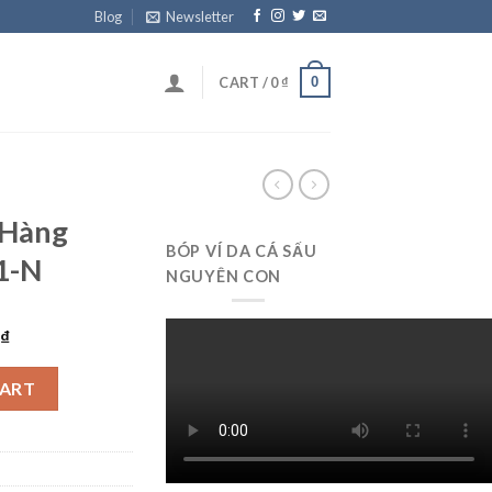
Blog
Newsletter
0
CART /
0
₫
 Hàng
BÓP VÍ DA CÁ SẤU
1-N
NGUYÊN CON
0
₫
360 BL01-N quantity
CART