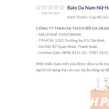
Balo Da Nam Nữ H
Rate this post
Kích Thước: Cao:40 cm 
CÔNG TY TNHH SX TM DV ĐỒ DA VR36
– Mã số thuế: 0314748244
– TPHCM: 1352 Trường Sa, P3, Tân Bình.
– Hà Nội: 87 Quan Nhân, Thanh Xuân.
– Hotline/Zalo: 0898.33.11.33 – 0787.33.11
Một chiếc balo mới vừa được đưa ra thị tr
người sử dụng mà còn cực kỳ đa năng và tiệ