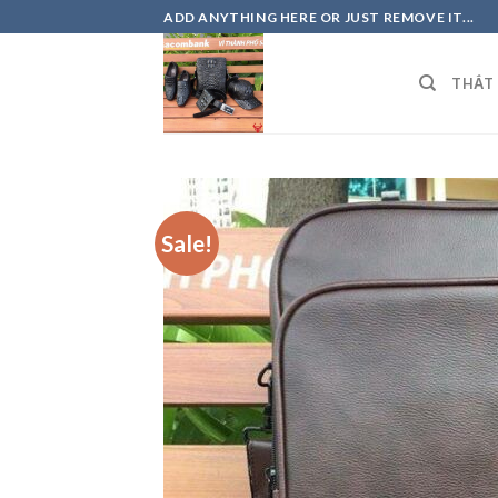
Skip
ADD ANYTHING HERE OR JUST REMOVE IT...
to
content
THẮT
Sale!