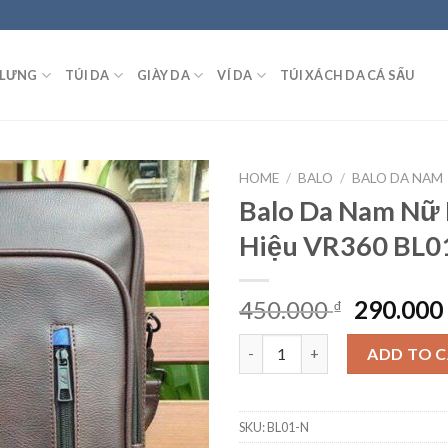
 LƯNG
TÚI DA
GIÀY DA
VÍ DA
TÚI XÁCH DA CÁ SẤU
HOME
/
BALO
/
BALO DA NAM
Balo Da Nam Nữ
Hiệu VR360 BL0
450.000
290.00
₫
Balo Da Nam Nữ Hàng Hiệu VR
ADD TO 
SKU:
BL01-N