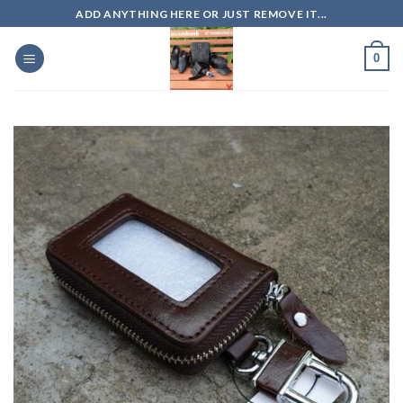
Skip
ADD ANYTHING HERE OR JUST REMOVE IT...
to
content
0