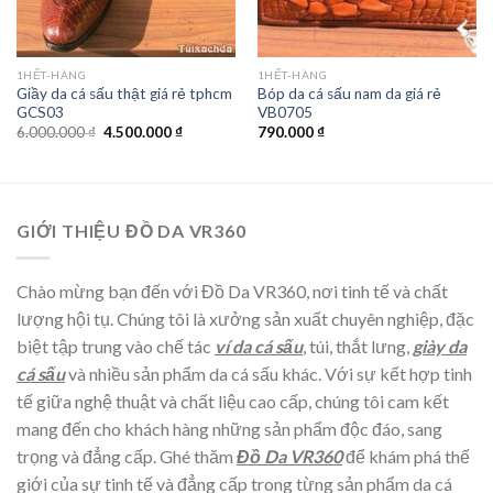
1HẾT-HÀNG
1HẾT-HÀNG
Giầy da cá sấu thật giá rẻ tphcm
Bóp da cá sấu nam da giá rẻ
GCS03
VB0705
6.000.000
₫
4.500.000
₫
790.000
₫
GIỚI THIỆU ĐỒ DA VR360
Chào mừng bạn đến với Đồ Da VR360, nơi tinh tế và chất
lượng hội tụ. Chúng tôi là xưởng sản xuất chuyên nghiệp, đặc
biệt tập trung vào chế tác
ví da cá sấu
, túi, thắt lưng,
giày da
cá sấu
và nhiều sản phẩm da cá sấu khác. Với sự kết hợp tinh
tế giữa nghệ thuật và chất liệu cao cấp, chúng tôi cam kết
mang đến cho khách hàng những sản phẩm độc đáo, sang
trọng và đẳng cấp. Ghé thăm
Đồ Da VR360
để khám phá thế
giới của sự tinh tế và đẳng cấp trong từng sản phẩm da cá