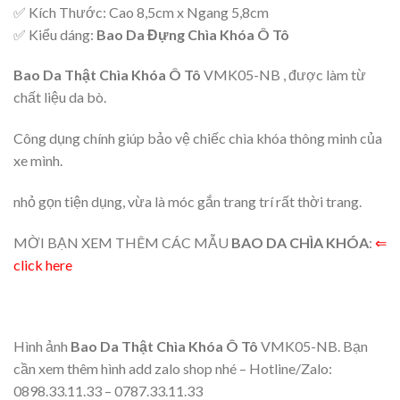
✅ Kích Thước: Cao 8,5cm x Ngang 5,8cm
✅ Kiểu dáng:
Bao Da Đựng Chìa Khóa Ô Tô
Bao Da Thật Chìa Khóa Ô Tô
VMK05-NB , được làm từ
chất liệu da bò.
Công dụng chính giúp bảo vệ chiếc chìa khóa thông minh của
xe mình.
nhỏ gọn tiện dụng, vừa là móc gắn trang trí rất thời trang.
MỜI BẠN XEM THÊM CÁC MẪU
BAO DA CHÌA KHÓA
:
⇐
click here
Hình ảnh
Bao Da Thật Chìa Khóa Ô Tô
VMK05-NB. Bạn
cần xem thêm hình add zalo shop nhé – Hotline/Zalo:
0898.33.11.33 – 0787.33.11.33