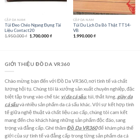
CẶP DA NAM
CẶP DA NAM
Túi Đeo Chéo Ngang Đựng Tài
Túi Du Lịch Da Bò Thật TT14-
Liệu Contact20
VB
1.950.000
₫
1.700.000
₫
1.990.000
₫
GIỚI THIỆU ĐỒ DA VR360
Chào mừng bạn đến với Đồ Da VR360, nơi tinh tế và chất
lượng hội tụ. Chúng tôi là xưởng sản xuất chuyên nghiệp, đặc
biệt tập trung vào chế tác
ví da cá sấu
, túi, thắt lưng,
giày da
cá sấu
và nhiều sản phẩm da cá sấu khác. Với sự kết hợp tinh
tế giữa nghệ thuật và chất liệu cao cấp, chúng tôi cam kết
mang đến cho khách hàng những sản phẩm độc đáo, sang
trọng và đẳng cấp. Ghé thăm
Đồ Da VR360
để khám phá thế
giới của sự tinh tế và đẳng cấp trong từng sản phẩm da cá