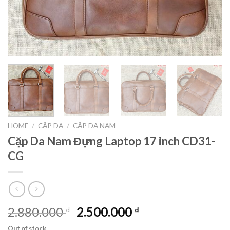
HOME
/
CẶP DA
/
CẶP DA NAM
Cặp Da Nam Đựng Laptop 17 inch CD31-
CG
2.880.000
2.500.000
₫
₫
Out of stock