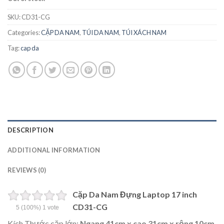
SKU:
CD31-CG
Categories:
CẶP DA NAM
,
TÚI DA NAM
,
TÚI XÁCH NAM
Tag:
cap da
DESCRIPTION
ADDITIONAL INFORMATION
REVIEWS (0)
Cặp Da Nam Đựng Laptop 17 inch
CD31-CG
5
(100%)
1
vote
Kích Thước cặp lớn:
Ngang 41cm x cao 31cm x rộng 10cm