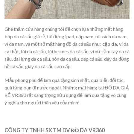
Ghé thăm cửa hàng chúng tôi để chọn lựa những mặt hàng
bóp da cá sấu giá rẻ, túi đựng ipad, cặp nam, túi xách da nam,
ví da nam, và một số mặt hàng đồ da cá sấu như:
cặp da,
ví da
cá thật, túi da cá sấu, túi hermes da cá sấu, ví nữ cầm tay da cá
sấu, đai lưng da cá sấu, nón da cá sấu, dép cá sấu, dây da đồng
hồ cá sấu, giày da cá sấu cao cấp
Mẫu phong phú để làm quà tặng sinh nhật, quà biếu đối tác,
quà tặng bạn đi nước ngoài. Những mặt hàng tại ĐỒ DA GIÁ
RẺ VR360 rất sang trọng hữu dụng để làm quà tặng vô cùng
ý nghĩa cho người thân yêu của mình!
CÔNG TY TNHH SX TM DV ĐỒ DA VR360