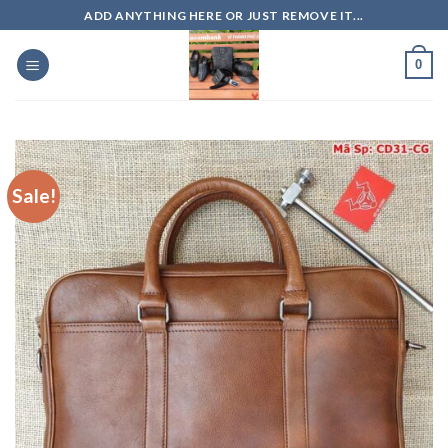
Skip
ADD ANYTHING HERE OR JUST REMOVE IT...
to
content
0
Sale!