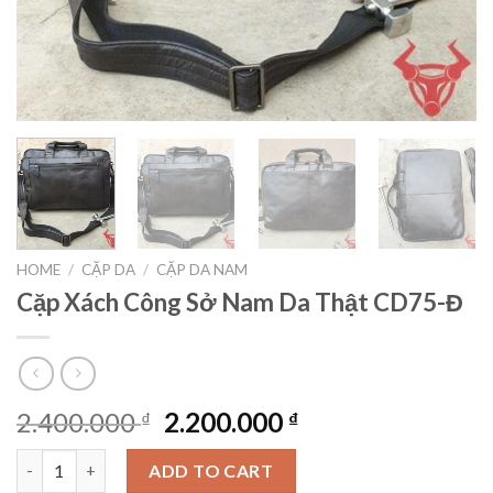
HOME
/
CẶP DA
/
CẶP DA NAM
Cặp Xách Công Sở Nam Da Thật CD75-Đ
2.400.000
2.200.000
₫
₫
Cặp Xách Công Sở Nam Da Thật CD75-Đ quantity
ADD TO CART