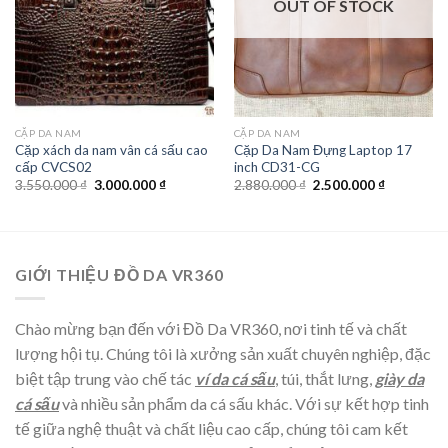
OUT OF STOCK
CẶP DA NAM
CẶP DA NAM
Cặp xách da nam vân cá sấu cao
Cặp Da Nam Đựng Laptop 17
cấp CVCS02
inch CD31-CG
3.550.000
₫
3.000.000
₫
2.880.000
₫
2.500.000
₫
GIỚI THIỆU ĐỒ DA VR360
Chào mừng bạn đến với Đồ Da VR360, nơi tinh tế và chất
lượng hội tụ. Chúng tôi là xưởng sản xuất chuyên nghiệp, đặc
biệt tập trung vào chế tác
ví da cá sấu
, túi, thắt lưng,
giày da
cá sấu
và nhiều sản phẩm da cá sấu khác. Với sự kết hợp tinh
tế giữa nghệ thuật và chất liệu cao cấp, chúng tôi cam kết