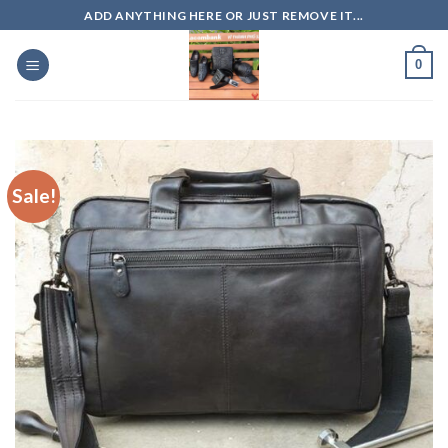
Skip
ADD ANYTHING HERE OR JUST REMOVE IT...
to
content
0
Sale!