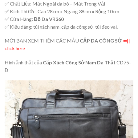
✅ Chất Liệu: Mặt Ngoài da bò – Mặt Trong Vải
✅ Kích Thước: Cao 28cm x Ngang 38cm x Rộng 10cm
✅ Cửa Hàng:
Đồ Da VR360
✅ Kiểu dáng: túi xách nam, cặp da công sở, túi đeo vai.
MỜI BẠN XEM THÊM CÁC MẪU
CẶP DA CÔNG SỞ
⇐||
click here
Hình ảnh thật của
Cặp Xách Công Sở Nam Da Thật
CD75-
Đ