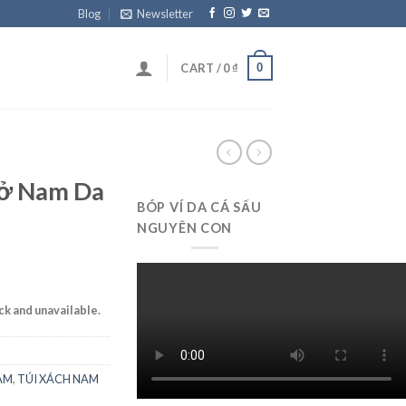
Blog
Newsletter
0
CART /
0
₫
M
Sở Nam Da
BÓP VÍ DA CÁ SẤU
NGUYÊN CON
ock and unavailable.
AM
,
TÚI XÁCH NAM