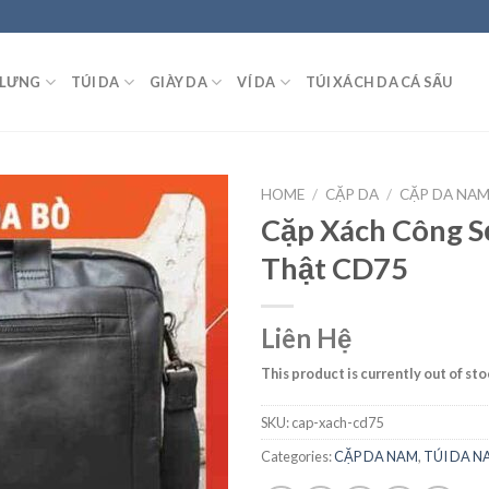
 LƯNG
TÚI DA
GIÀY DA
VÍ DA
TÚI XÁCH DA CÁ SẤU
HOME
/
CẶP DA
/
CẶP DA NA
Cặp Xách Công 
Thật CD75
Liên Hệ
This product is currently out of st
SKU:
cap-xach-cd75
Categories:
CẶP DA NAM
,
TÚI DA N