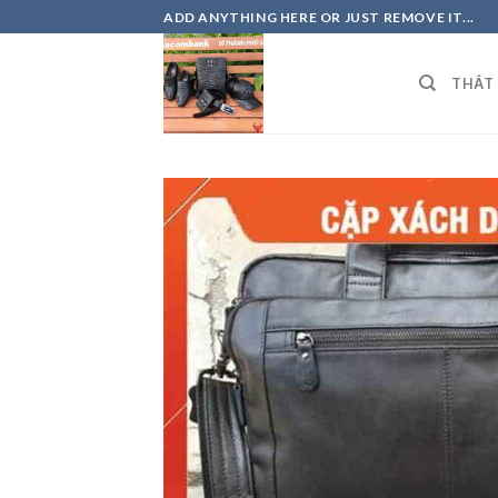
Skip
ADD ANYTHING HERE OR JUST REMOVE IT...
to
content
THẮT