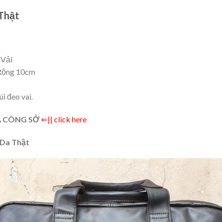
Thật
 Vải
Rộng 10cm
i đeo vai.
A CÔNG SỞ
⇐|| click here
Da Thật