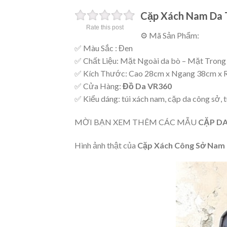
Cặp Xách Nam Da 
Rate this post
⚙ Mã Sản Phẩm:
✅ Màu Sắc : Đen
✅ Chất Liệu: Mặt Ngoài da bò – Mặt Trong
✅ Kích Thước: Cao 28cm x Ngang 38cm x 
✅ Cửa Hàng:
Đồ Da VR360
✅ Kiểu dáng: túi xách nam, cặp da công sở, tú
MỜI BẠN XEM THÊM CÁC MẪU
CẶP D
Hình ảnh thật của
Cặp Xách Công Sở Nam 