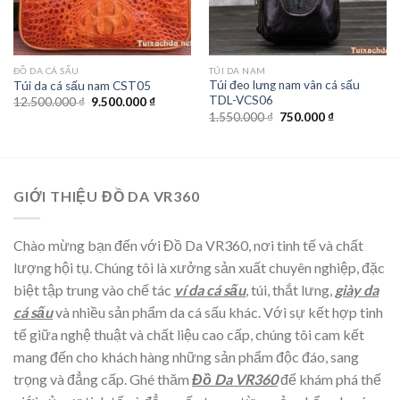
ĐỒ DA CÁ SẤU
TÚI DA NAM
Túi đeo lưng nam vân cá sấu
Túi da cá sấu nam CST05
TDL-VCS06
12.500.000
₫
9.500.000
₫
1.550.000
₫
750.000
₫
GIỚI THIỆU ĐỒ DA VR360
Chào mừng bạn đến với Đồ Da VR360, nơi tinh tế và chất
lượng hội tụ. Chúng tôi là xưởng sản xuất chuyên nghiệp, đặc
biệt tập trung vào chế tác
ví da cá sấu
, túi, thắt lưng,
giày da
cá sấu
và nhiều sản phẩm da cá sấu khác. Với sự kết hợp tinh
tế giữa nghệ thuật và chất liệu cao cấp, chúng tôi cam kết
mang đến cho khách hàng những sản phẩm độc đáo, sang
trọng và đẳng cấp. Ghé thăm
Đồ Da VR360
để khám phá thế