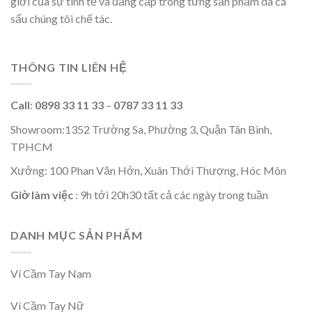
giới của sự tinh tế và đẳng cấp trong từng sản phẩm da cá
sấu chúng tôi chế tác.
THÔNG TIN LIÊN HỆ
Call
:
0898 33 11 33
–
0787 33 11 33
Showroom:1352 Trường Sa, Phường 3, Quận Tân Bình,
TPHCM
Xưởng: 100 Phan Văn Hớn, Xuân Thới Thượng, Hóc Môn
Giờ làm việc
: 9h tới 20h30 tất cả các ngày trong tuần
DANH MỤC SẢN PHẨM
Ví Cầm Tay Nam
Ví Cầm Tay Nữ