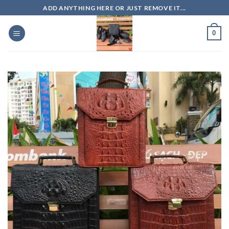
Skip
ADD ANYTHING HERE OR JUST REMOVE IT...
to
content
0