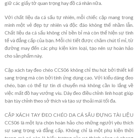
giữ các giấy tờ quan trọng hay đồ cá nhân nữa.
Với chất liệu da cá sấu tự nhiên, mỗi chiếc cặp mang trong
mình một vẻ đẹp tự nhiên và độc đáo không thể nhầm lẫn.
Chất liệu da cá sấu không chỉ bền bỉ mà còn thể hiện sự tinh
tế và đẳng cấp của bạn. Mỗi chi tiết được chăm chút tỉ mỉ, từ
đường may đến các phụ kiện kim loại, tạo nên sự hoàn hảo
cho sản phẩm này.
Cặp xách tay đeo chéo CCS06 không chỉ thu hút bởi thiết kế
sang trọng mà còn bởi tính ứng dụng cao. Với kiểu dáng đeo
chéo, bạn có thể tự tin di chuyển mà không cần lo lắng về
việc mất đồ hay vướng víu. Dây đeo điều chỉnh linh hoạt giúp
bạn tùy chỉnh theo sở thích và tạo sự thoải mái tối đa.
CẶP XÁCH TAY ĐEO CHÉO DA CÁ SẤU ĐỰNG TÀI LIỆU
CCS06 là một lựa chọn hoàn hảo cho những người yêu thích
sự sang trọng và đẳng cấp. Không chỉ là một phụ kiện thời
trang, mà nó còn là biểu tượng của sự thành công và phong