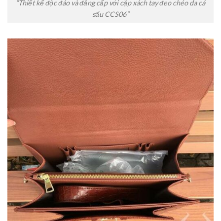
“Thiết kế độc đáo và đẳng cấp với cặp xách tay đeo chéo da cá
sấu CCS06”