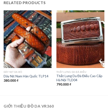
RELATED PRODUCTS
DÂY NỊT DA BÒ
THẮT LƯNG DA ĐÀ ĐIỂU
Thắt Lưng Da Đà Điểu Cao Cấp
Dây Nịt Nam Hàn Quốc TLP14
Hà Nội TLD04
380.000
₫
790.000
₫
GIỚI THIỆU ĐỒ DA VR360