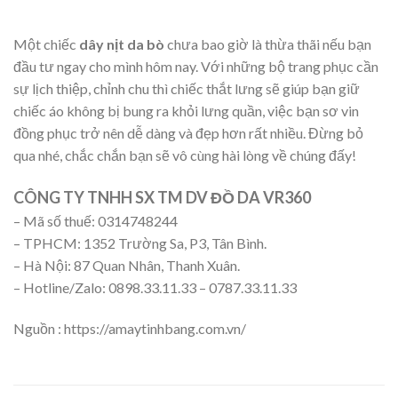
Một chiếc
dây nịt da bò
chưa bao giờ là thừa thãi nếu bạn
đầu tư ngay cho mình hôm nay. Với những bộ trang phục cần
sự lịch thiệp, chỉnh chu thì chiếc thắt lưng sẽ giúp bạn giữ
chiếc áo không bị bung ra khỏi lưng quần, việc bạn sơ vin
đồng phục trở nên dễ dàng và đẹp hơn rất nhiều. Đừng bỏ
qua nhé, chắc chắn bạn sẽ vô cùng hài lòng về chúng đấy!
CÔNG TY TNHH SX TM DV ĐỒ DA VR360
– Mã số thuế: 0314748244
– TPHCM: 1352 Trường Sa, P3, Tân Bình.
– Hà Nội: 87 Quan Nhân, Thanh Xuân.
– Hotline/Zalo: 0898.33.11.33 – 0787.33.11.33
Nguồn : https://amaytinhbang.com.vn/