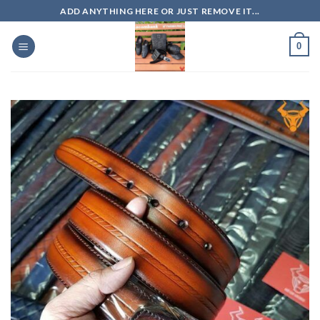
Skip
ADD ANYTHING HERE OR JUST REMOVE IT...
to
content
0