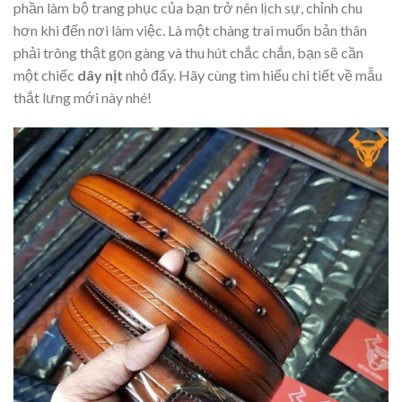
phần làm bộ trang phục của bạn trở nên lịch sự, chỉnh chu
hơn khi đến nơi làm việc. Là một chàng trai muốn bản thân
phải trông thật gọn gàng và thu hút chắc chắn, bạn sẽ cần
một chiếc
dây nịt
nhỏ đấy. Hãy cùng tìm hiểu chi tiết về mẫu
thắt lưng mới này nhé!