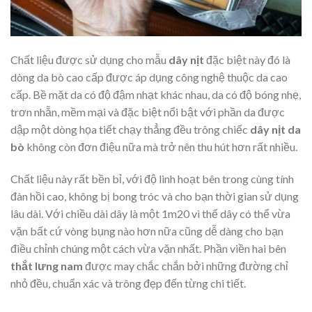
Chất liệu được sử dụng cho mẫu
dây nịt
đặc biệt này đó là
dòng da bò cao cấp được áp dụng công nghệ thuộc da cao
cấp. Bề mặt da có độ đậm nhạt khác nhau, da có độ bóng nhẹ,
trơn nhẵn, mềm mại và đặc biệt nổi bật với phần da được
dập một dòng họa tiết chạy thẳng đều trông chiếc
dây nịt da
bò
không còn đơn điệu nữa mà trở nên thu hút hơn rất nhiều.
Chất liệu này rất bền bỉ, với độ linh hoạt bên trong cùng tính
đàn hồi cao, không bị bong tróc và cho bạn thời gian sử dụng
lâu dài. Với chiều dài dây là một 1m20 vì thế dây có thể vừa
vặn bất cứ vòng bụng nào hơn nữa cũng dễ dàng cho bạn
điều chỉnh chúng một cách vừa vặn nhất. Phần viền hai bên
thắt lưng nam
được may chắc chắn bởi những đường chỉ
nhỏ đều, chuẩn xác và trông đẹp đến từng chi tiết.