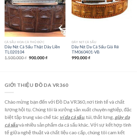
CÁ SẤU HOA CÀ THỦ ĐỨC
DÂY NỊT CÁ SẤU
Dây Nịt Cá Sấu Thật Dây Liền
Dây Nịt Da Cá Sấu Giá Rẻ
TL020104
TM060401-VB
1.500.000
₫
900.000
₫
990.000
₫
GIỚI THIỆU ĐỒ DA VR360
Chào mừng bạn đến với Đồ Da VR360, nơi tinh tế và chất
lượng hội tụ. Chúng tôi là xưởng sản xuất chuyên nghiệp, đặc
biệt tập trung vào chế tác
ví da cá sấu
, túi, thắt lưng,
giày da
cá sấu
và nhiều sản phẩm da cá sấu khác. Với sự kết hợp tinh
tế giữa nghệ thuật và chất liệu cao cấp, chúng tôi cam kết