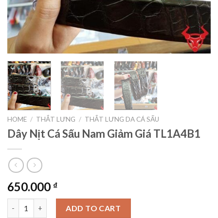
HOME
/
THẮT LƯNG
/
THẮT LƯNG DA CÁ SẤU
Dây Nịt Cá Sấu Nam Giảm Giá TL1A4B1
650.000
₫
Dây Nịt Cá Sấu Nam Giảm Giá TL1A4B1 quantity
ADD TO CART