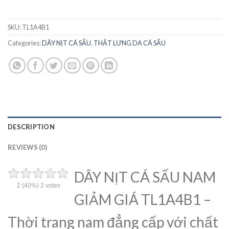
SKU:
TL1A4B1
Categories:
DÂY NỊT CÁ SẤU
,
THẮT LƯNG DA CÁ SẤU
DESCRIPTION
REVIEWS (0)
DÂY NỊT CÁ SẤU NAM
2
(40%)
2
votes
GIẢM GIÁ TL1A4B1 –
Thời trang nam đẳng cấp với chất