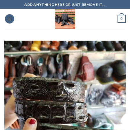
Skip
ADD ANYTHING HERE OR JUST REMOVE IT...
to
content
0