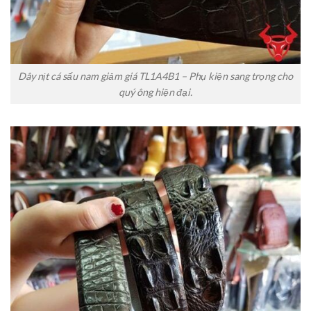
Dây nịt cá sấu nam giảm giá TL1A4B1 – Phụ kiện sang trọng cho
quý ông hiện đại.