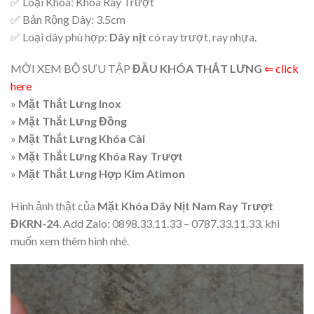
✅ Loại Khóa: Khóa Ray Trượt
✅ Bản Rộng Dây: 3.5cm
✅ Loại dây phù hợp:
Dây nịt
có ray trượt, ray nhựa.
MỜI XEM BỘ SƯU TẬP
ĐẦU KHÓA THẮT LƯNG
⇐ click
here
»
Mặt Thắt Lưng Inox
»
Mặt Thắt Lưng Đồng
»
Mặt Thắt Lưng Khóa Cài
»
Mặt Thắt Lưng Khóa Ray Trượt
»
Mặt Thắt Lưng Hợp Kim Atimon
Hình ảnh thật của
Mặt Khóa Dây Nịt Nam Ray Trượt
ĐKRN-24
. Add Zalo: 0898.33.11.33 – 0787.33.11.33. khi
muốn xem thêm hình nhé.