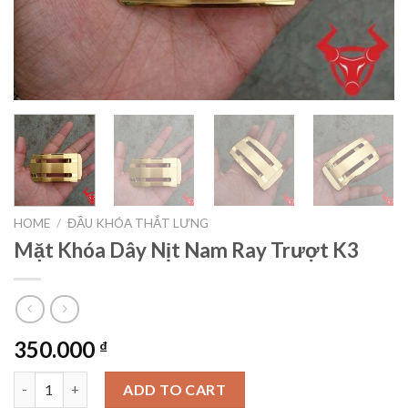
HOME
/
ĐẦU KHÓA THẮT LƯNG
Mặt Khóa Dây Nịt Nam Ray Trượt K3
350.000
₫
Mặt Khóa Dây Nịt Nam Ray Trượt K3 quantity
ADD TO CART