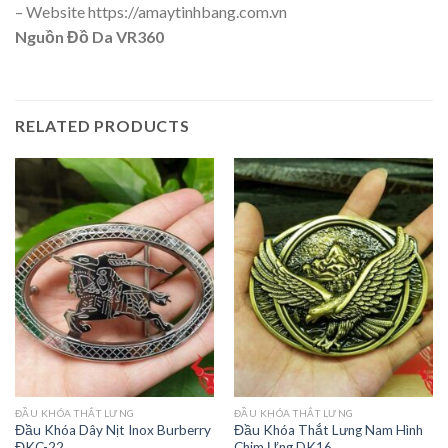
– Website https://amaytinhbang.com.vn
Nguồn
Đồ Da VR360
RELATED PRODUCTS
ĐẦU KHÓA THẮT LƯNG
ĐẦU KHÓA THẮT LƯNG
Đầu Khóa Dây Nịt Inox Burberry
Đầu Khóa Thắt Lưng Nam Hình
ĐKC-22
Chim Ưng DK16