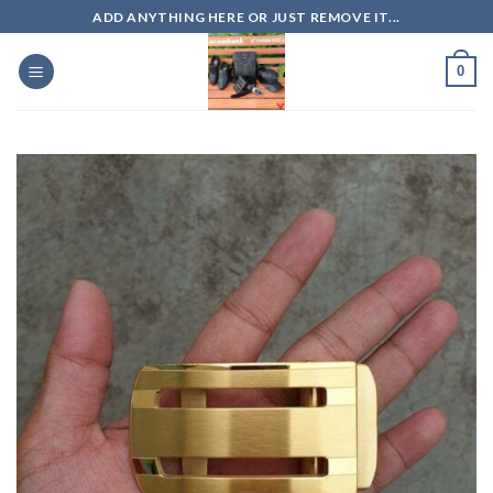
Skip
ADD ANYTHING HERE OR JUST REMOVE IT...
to
content
0