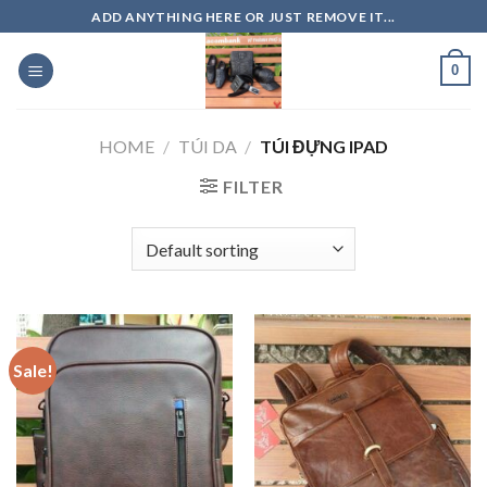
Skip
ADD ANYTHING HERE OR JUST REMOVE IT...
to
content
0
HOME
/
TÚI DA
/
TÚI ĐỰNG IPAD
FILTER
Sale!