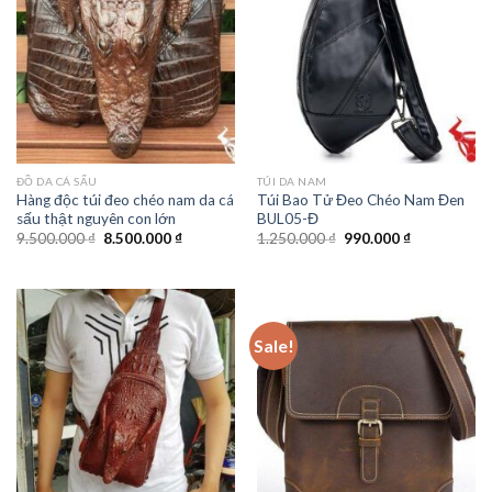
ĐỒ DA CÁ SẤU
TÚI DA NAM
Hàng độc túi đeo chéo nam da cá
Túi Bao Tử Đeo Chéo Nam Đen
sấu thật nguyên con lớn
BUL05-Đ
9.500.000
₫
8.500.000
₫
1.250.000
₫
990.000
₫
Sale!