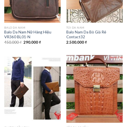
BALO DA NAM
TÚI DA NAM
Balo Da Nam Nữ Hàng Hiệu
Balo Nam Da Bò Giá Rẻ
VR360 BL01-N
Contact32
450.000
₫
290.000
₫
2.500.000
₫