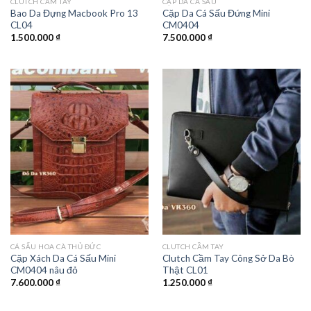
CLUTCH CẦM TAY
CẶP DA CÁ SẤU
Bao Da Đựng Macbook Pro 13
Cặp Da Cá Sấu Đứng Mini
CL04
CM0404
1.500.000
₫
7.500.000
₫
CÁ SẤU HOA CÀ THỦ ĐỨC
CLUTCH CẦM TAY
Cặp Xách Da Cá Sấu Mini
Clutch Cầm Tay Công Sở Da Bò
CM0404 nâu đỏ
Thật CL01
7.600.000
₫
1.250.000
₫