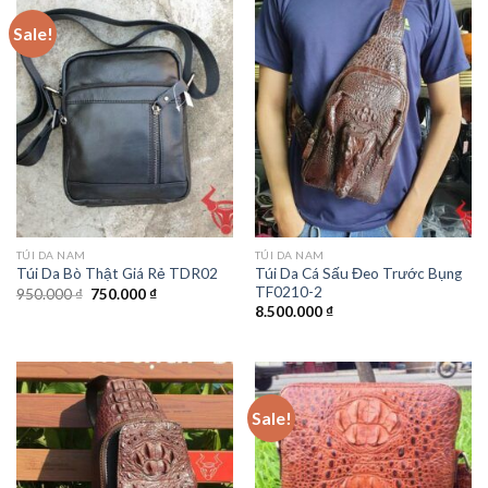
Sale!
TÚI DA NAM
TÚI DA NAM
Túi Da Cá Sấu Đeo Trước Bụng
Túi Da Bò Thật Giá Rẻ TDR02
TF0210-2
950.000
₫
750.000
₫
8.500.000
₫
Sale!