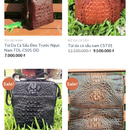
TÚI DA NAM
ĐỒ DA CÁ SẤU
Túi Da Cá Sấu Đeo Trước Ngực
Túi da cá sấu nam CST01
Nam TDL-CS01-DD
12.500.000
₫
9.500.000
₫
7.000.000
₫
Sale!
Sale!