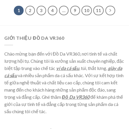
1
2
3
4
…
9
10
11
GIỚI THIỆU ĐỒ DA VR360
Chào mừng bạn đến với Đồ Da VR360, nơi tinh tế và chất
lượng hội tụ. Chúng tôi là xưởng sản xuất chuyên nghiệp, đặc
biệt tập trung vào chế tác
ví da cá sấu
, túi, thắt lưng,
giày da
cá sấu
và nhiều sản phẩm da cá sấu khác. Với sự kết hợp tinh
tế giữa nghệ thuật và chất liệu cao cấp, chúng tôi cam kết
mang đến cho khách hàng những sản phẩm độc đáo, sang
trọng và đẳng cấp. Ghé thăm
Đồ Da VR360
để khám phá thế
giới của sự tinh tế và đẳng cấp trong từng sản phẩm da cá
sấu chúng tôi chế tác.