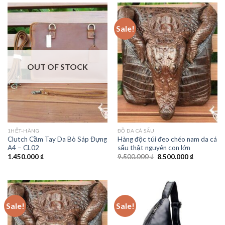
Sale!
OUT OF STOCK
1HẾT-HÀNG
ĐỒ DA CÁ SẤU
Clutch Cầm Tay Da Bò Sáp Đựng
Hàng độc túi đeo chéo nam da cá
A4 – CL02
sấu thật nguyên con lớn
1.450.000
₫
9.500.000
₫
8.500.000
₫
Sale!
Sale!