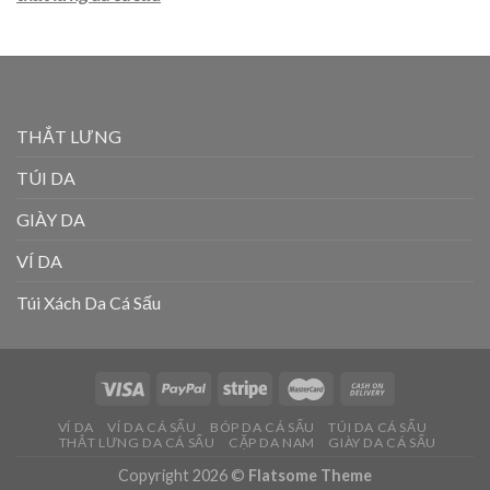
THẮT LƯNG
TÚI DA
GIÀY DA
VÍ DA
Túi Xách Da Cá Sấu
VÍ DA
VÍ DA CÁ SẤU
BÓP DA CÁ SẤU
TÚI DA CÁ SẤU
THẮT LƯNG DA CÁ SẤU
CẶP DA NAM
GIÀY DA CÁ SẤU
Copyright 2026 ©
Flatsome Theme