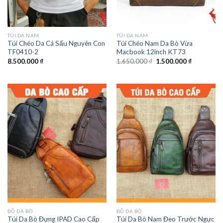
TÚI DA NAM
TÚI DA NAM
Túi Chéo Da Cá Sấu Nguyên Con
Túi Chéo Nam Da Bò Vừa
TF0410-2
Macbook 12inch KT73
8.500.000
₫
1.650.000
₫
1.500.000
₫
ĐỒ DA BÒ
ĐỒ DA BÒ
Túi Da Bò Đựng IPAD Cao Cấp
Túi Da Bò Nam Đeo Trước Ngực