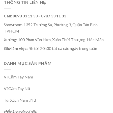
THÔNG TIN LIÊN HỆ
Call
:
0898 33 11 33
–
0787 33 11 33
Showroom:1352 Trường Sa, Phường 3, Quận Tân Bình,
TPHCM
Xưởng: 100 Phan Văn Hớn, Xuân Thới Thượng, Hóc Môn
Giờ làm việc
: 9h tới 20h30 tất cả các ngày trong tuần
DANH MỤC SẢN PHẨM
Ví Cầm Tay Nam
Ví Cầm Tay Nữ
Túi Xách Nam , Nữ
thắt lưng da cá sấu