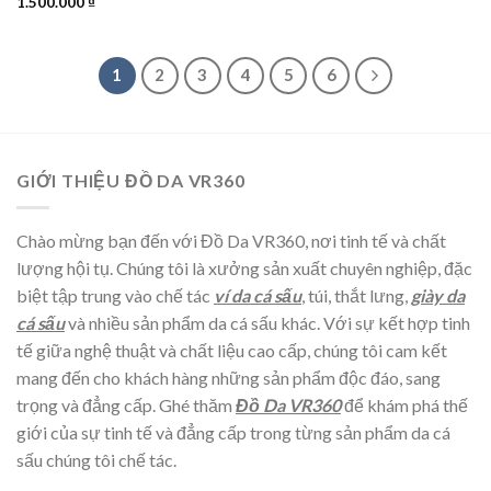
1.500.000
₫
1
2
3
4
5
6
GIỚI THIỆU ĐỒ DA VR360
Chào mừng bạn đến với Đồ Da VR360, nơi tinh tế và chất
lượng hội tụ. Chúng tôi là xưởng sản xuất chuyên nghiệp, đặc
biệt tập trung vào chế tác
ví da cá sấu
, túi, thắt lưng,
giày da
cá sấu
và nhiều sản phẩm da cá sấu khác. Với sự kết hợp tinh
tế giữa nghệ thuật và chất liệu cao cấp, chúng tôi cam kết
mang đến cho khách hàng những sản phẩm độc đáo, sang
trọng và đẳng cấp. Ghé thăm
Đồ Da VR360
để khám phá thế
giới của sự tinh tế và đẳng cấp trong từng sản phẩm da cá
sấu chúng tôi chế tác.