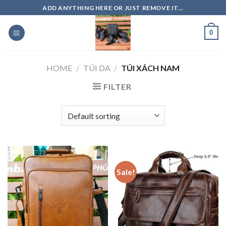
Skip
ADD ANYTHING HERE OR JUST REMOVE IT...
to
content
0
HOME
/
TÚI DA
/
TÚI XÁCH NAM
FILTER
Sale!