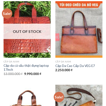
Sale!
OUT OF STOCK
CẶP DA NAM
CẶP DA NAM
Cặp da cá sấu thật đựng laptop
Cặp Da Cao Cấp Da VEG E7
17inch
2.250.000
₫
13.000.000
₫
9.990.000
₫
Sale!