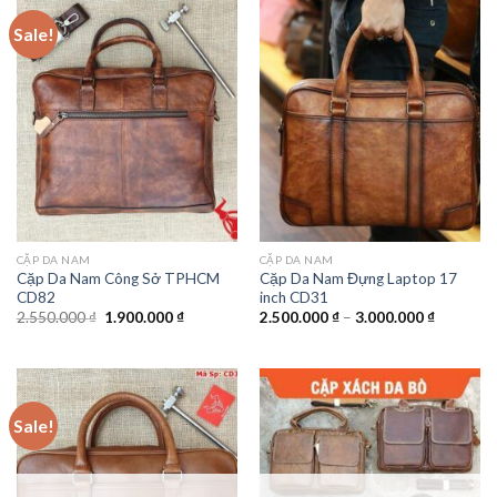
Sale!
CẶP DA NAM
CẶP DA NAM
Cặp Da Nam Công Sở TPHCM
Cặp Da Nam Đựng Laptop 17
CD82
inch CD31
2.550.000
₫
1.900.000
₫
2.500.000
₫
–
3.000.000
₫
Sale!