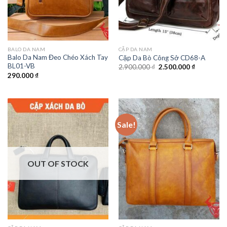
BALO DA NAM
CẶP DA NAM
Balo Da Nam Đeo Chéo Xách Tay
Cặp Da Bò Công Sở CD68-A
BL01-VB
2.900.000
₫
2.500.000
₫
290.000
₫
Sale!
OUT OF STOCK