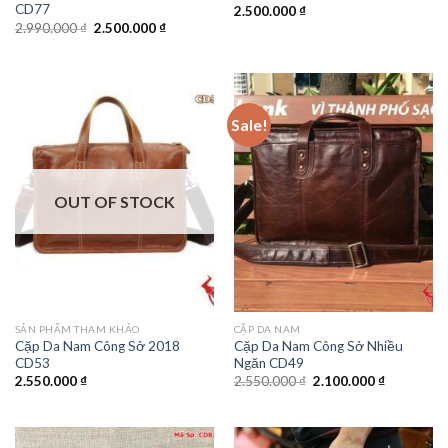
CD77
2.500.000
₫
2.990.000
₫
2.500.000
₫
Sale!
OUT OF STOCK
SẢN PHẨM THAM KHẢO
CẶP DA NAM
Cặp Da Nam Công Sở 2018
Cặp Da Nam Công Sở Nhiều
CD53
Ngăn CD49
2.550.000
₫
2.550.000
₫
2.100.000
₫