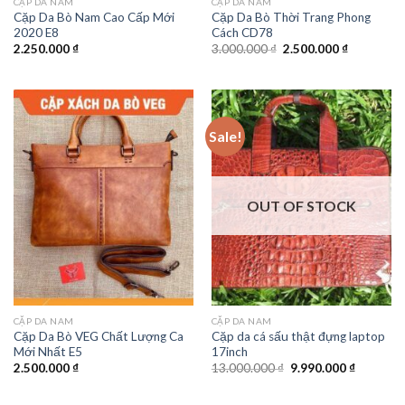
CẶP DA NAM
CẶP DA NAM
Cặp Da Bò Nam Cao Cấp Mới
Cặp Da Bò Thời Trang Phong
2020 E8
Cách CD78
2.250.000
₫
3.000.000
₫
2.500.000
₫
Sale!
OUT OF STOCK
CẶP DA NAM
CẶP DA NAM
Cặp Da Bò VEG Chất Lượng Ca
Cặp da cá sấu thật đựng laptop
Mới Nhất E5
17inch
2.500.000
₫
13.000.000
₫
9.990.000
₫