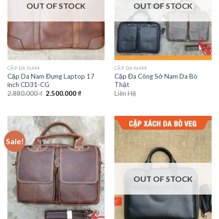
OUT OF STOCK
OUT OF STOCK
CẶP DA NAM
CẶP DA NAM
Cặp Da Nam Đựng Laptop 17
Cặp Đa Công Sở Nam Da Bò
inch CD31-CG
Thật
2.880.000
₫
2.500.000
₫
Liên Hệ
Sale!
OUT OF STOCK