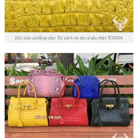
Độc đáo và đẳng cấp: Túi xách nữ da cá sấu thật TC0504.