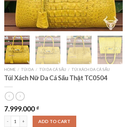
HOME
/
TÚI DA
/
TÚI DA CÁ SẤU
/
TÚI XÁCH DA CÁ SẤU
Túi Xách Nữ Da Cá Sấu Thật TC0504
7.999.000
₫
Túi Xách Nữ Da Cá Sấu Thật TC0504 quantity
ADD TO CART