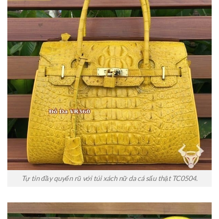
Tự tin đầy quyến rũ với túi xách nữ da cá sấu thật TC0504.