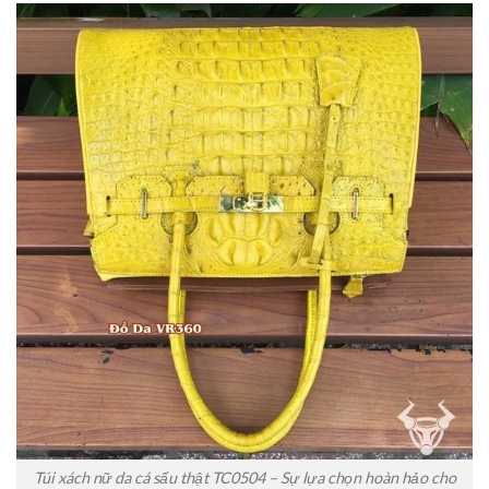
Túi xách nữ da cá sấu thật TC0504 – Sự lựa chọn hoàn hảo cho