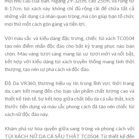
mọi nhu cầu của bạn. Ngang 29-32cm, cao 25cm, và rộng từ
8-17cm, túi xách này không chỉ đủ rộng rãi để chứa tất cả
những vật dụng cá nhân quan trọng, mà còn giúp bạn tổ chức
mọi thứ một cách gọn gàng và tiện lợi.
Với màu sắc và kiểu dáng đặc trưng, chiếc túi xách TC0504
tạo nên điểm nhấn độc đáo cho bất kỳ trang phục nào bạn
chọn. Màu vàng tươi sáng mang lại sự tươi mới và nổi bật,
kết hợp với kiểu dáng túi xách truyền thống mang tính thời
thượng, tạo nên sự phá cách và độc đáo.
Đồ Da VR360, thương hiệu uy tín trong lĩnh vực thời trang
da, cam kết mang đến cho bạn sản phẩm chất lượng cao và
thiết kế tinh tế. Sự kết hợp giữa chất liệu da cá sấu thật, kích
thước tiện dụng và màu sắc phong cách đã tạo nên chiếc túi
xách nữ độc đáo này.
Khám phá sự hòa quyện giữa sang trọng và phong cách với
TÚI XÁCH NỮ DA CÁ SẤU THẬT TC0504. Từ thiết kế đến