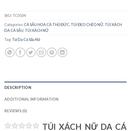
SKU:
TC0504
Categories:
CÁ SẤU HOA CÀ THỦ ĐỨC
,
TÚI ĐEO CHÉO NỮ
,
TÚI XÁCH
DA CÁ SẤU
,
TÚI XÁCH NỮ
Tag:
Túi Da Cá Sấu Nữ
DESCRIPTION
ADDITIONAL INFORMATION
REVIEWS (0)
TÚI XÁCH NỮ DA CÁ