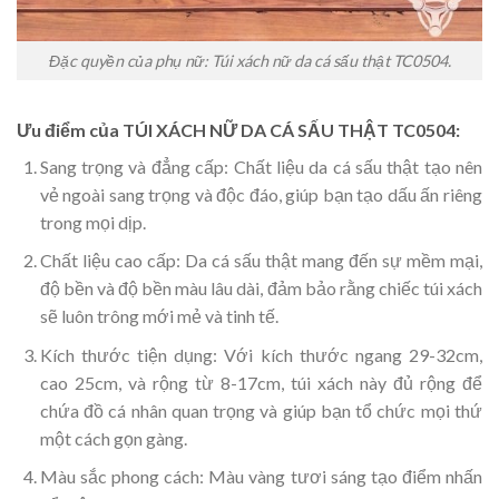
Đặc quyền của phụ nữ: Túi xách nữ da cá sấu thật TC0504.
Ưu điểm của TÚI XÁCH NỮ DA CÁ SẤU THẬT TC0504:
Sang trọng và đẳng cấp: Chất liệu da cá sấu thật tạo nên
vẻ ngoài sang trọng và độc đáo, giúp bạn tạo dấu ấn riêng
trong mọi dịp.
Chất liệu cao cấp: Da cá sấu thật mang đến sự mềm mại,
độ bền và độ bền màu lâu dài, đảm bảo rằng chiếc túi xách
sẽ luôn trông mới mẻ và tinh tế.
Kích thước tiện dụng: Với kích thước ngang 29-32cm,
cao 25cm, và rộng từ 8-17cm, túi xách này đủ rộng để
chứa đồ cá nhân quan trọng và giúp bạn tổ chức mọi thứ
một cách gọn gàng.
Màu sắc phong cách: Màu vàng tươi sáng tạo điểm nhấn