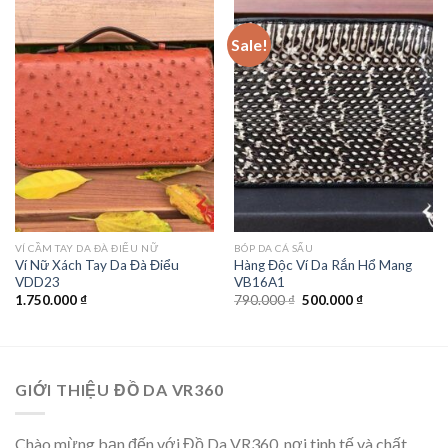
Sale!
VÍ CẦM TAY DA ĐÀ ĐIỂU NỮ
BÓP DA CÁ SẤU
Ví Nữ Xách Tay Da Đà Điểu
Hàng Độc Ví Da Rắn Hổ Mang
VDD23
VB16A1
1.750.000
₫
790.000
₫
500.000
₫
GIỚI THIỆU ĐỒ DA VR360
Chào mừng bạn đến với Đồ Da VR360, nơi tinh tế và chất