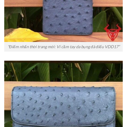
“Điểm nhấn thời trang mới: Ví cầm tay da bụng đà điểu VDD17”