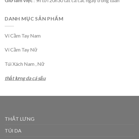
Giờ làm việc
: 9h tới 20h30 tất cả các ngày trong tuần
DANH MỤC SẢN PHẨM
Ví Cầm Tay Nam
Ví Cầm Tay Nữ
Túi Xách Nam , Nữ
thắt lưng da cá sấu
THẮT LƯNG
TÚI DA