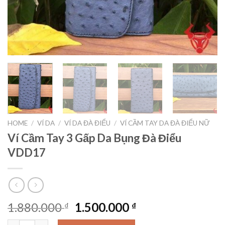
HOME
/
VÍ DA
/
VÍ DA ĐÀ ĐIỂU
/
VÍ CẦM TAY DA ĐÀ ĐIỂU NỮ
Ví Cầm Tay 3 Gấp Da Bụng Đà Điểu
VDD17
1.880.000
1.500.000
₫
₫
Ví Cầm Tay 3 Gấp Da Bụng Đà Điểu VDD17 quantity