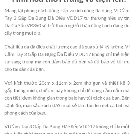
Mang lại phong cách đẳng cấp và tính năng đa dụng, Ví Cầm
Tay 3 Gấp Da Bụng Đà Điểu VDD17 từ thương hiệu uy tín
Da Cá Sấu VR360 sẽ trở thành người bạn đồng hành đáng tin
cậy trong mọi dịp.
Chất liệu da đà điểu chất lượng cao đã qua xử lý kỹ lưỡng, Ví
Cầm Tay 3 Gấp Da Bụng Đà Điểu VDD17 không chỉ thể hiện
sự sang trọng mà còn đảm bảo độ bền và độ bảo vệ tối ưu
cho tài sản của bạn.
Với kích thước 20cm x 11cm x 2cm nhỏ gọn và thiết kế 3
gấp thông minh, chiếc ví này không chỉ dễ dàng cầm nắm mà
còn tiết kiệm không gian trong balo hay túi xách của bạn. Bên
cạnh đó, màu sắc xanh tươi mát sẽ làm tôn lên nét cá tính và
phong cách của bạn.
Ví Cầm Tay 3 Gấp Da Bụng Đà Điểu VDD17 không chỉ là một
phụ kiện thời trang mà còn là một người bạn đáng tin cậy.