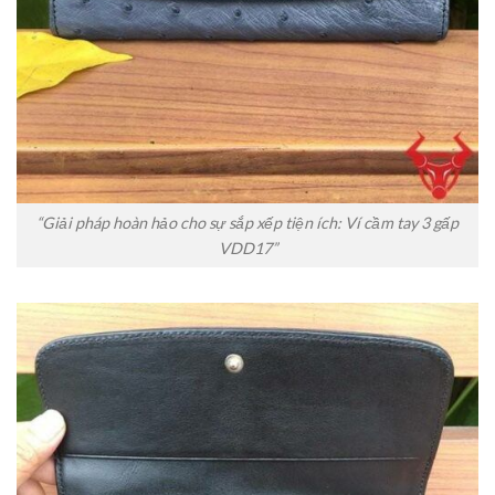
“Giải pháp hoàn hảo cho sự sắp xếp tiện ích: Ví cầm tay 3 gấp
VDD17”