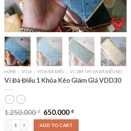
HOME
/
VÍ DA
/
VÍ DA ĐÀ ĐIỂU
/
VÍ CẦM TAY DA ĐÀ ĐIỂU NỮ
Ví Đà Điểu 1 Khóa Kéo Giảm Giá VDD30
1.250.000
650.000
₫
₫
Ví Đà Điểu 1 Khóa Kéo Giảm Giá VDD30 quantity
ADD TO CART