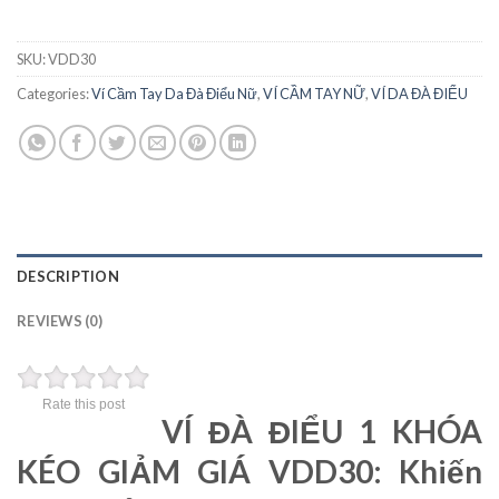
SKU:
VDD30
Categories:
Ví Cầm Tay Da Đà Điểu Nữ
,
VÍ CẦM TAY NỮ
,
VÍ DA ĐÀ ĐIỂU
DESCRIPTION
REVIEWS (0)
Rate this post
VÍ ĐÀ ĐIỂU 1 KHÓA
KÉO GIẢM GIÁ VDD30: Khiến