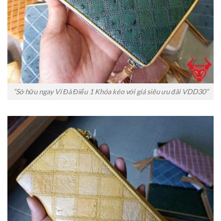
“Sở hữu ngay Ví Đà Điểu 1 Khóa kéo với giá siêu ưu đãi VDD30”