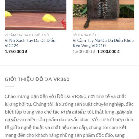
VÍ CẦM TAY DA ĐÀ ĐIỂU NỮ
ĐỒ DA ĐÀ ĐIỂU
Ví Nữ Xách Tay Da Đà Điểu
Ví Cầm Tay Nữ Da Đà Điểu Khóa
VDD24
Kéo Vòng VDD10
1.750.000
₫
1.500.000
₫
1.200.000
₫
GIỚI THIỆU ĐỒ DA VR360
Chào mừng bạn đến với Đồ Da VR360, nơi tinh tế và chất
lượng hội tụ. Chúng tôi là xưởng sản xuất chuyên nghiệp, đặc
biệt tập trung vào chế tác
ví da cá sấu
, túi, thắt lưng,
giày da
cá sấu
và nhiều sản phẩm da cá sấu khác. Với sự kết hợp tinh
tế giữa nghệ thuật và chất liệu cao cấp, chúng tôi cam kết
mang đến cho khách hàng những sản phẩm độc đáo, sang