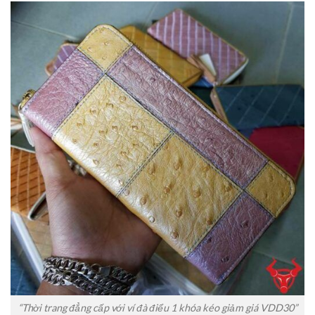
“Thời trang đẳng cấp với ví đà điểu 1 khóa kéo giảm giá VDD30”