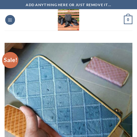
Skip
ADD ANYTHING HERE OR JUST REMOVE IT...
to
content
0
Sale!