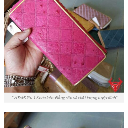
“Ví Đà Điểu 1 Khóa kéo: Đẳng cấp và chất lượng tuyệt đỉnh”