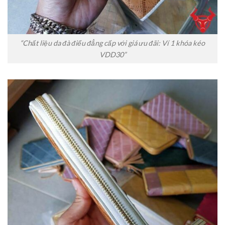
“Chất liệu da đà điểu đẳng cấp với giá ưu đãi: Ví 1 khóa kéo
VDD30”