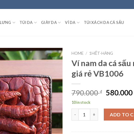
 LƯNG
TÚI DA
GIÀY DA
VÍ DA
TÚI XÁCH DA CÁ SẤU
HOME
/
1HẾT-HÀNG
Ví nam da cá sấu
giá rẻ VB1006
790.000
580.00
₫
10 in stock
Ví nam da cá sấu móng tay giá 
ADD TO 