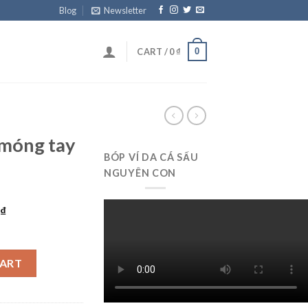
Blog
Newsletter
0
CART /
0
₫
 móng tay
BÓP VÍ DA CÁ SẤU
NGUYÊN CON
0
₫
rẻ VB1006 quantity
CART