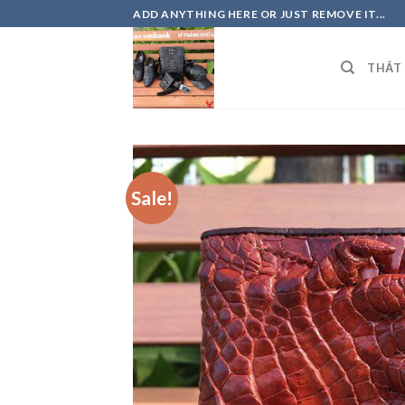
Skip
ADD ANYTHING HERE OR JUST REMOVE IT...
to
content
THẮT
Sale!