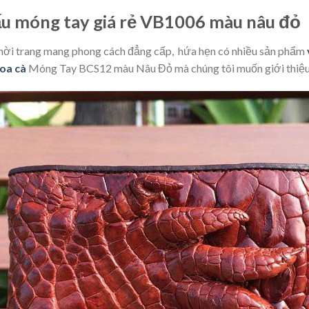
ấu móng tay giá rẻ VB1006 màu nâu đỏ
 thời trang mang phong cách đẳng cấp, hứa hẹn có nhiều sản phẩm
hoa cà
Móng Tay BCS12 màu Nâu Đỏ mà chúng tôi muốn giới thiệu 