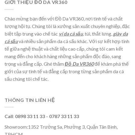
GIỚI THIỆU ĐỒ DA VR360
Chào mừng bạn đến với Đồ Da VR360, nơi tinh tế và chất
lượng hội tụ. Chúng tôi là xưởng sản xuất chuyên nghiệp, đặc
biệt tập trung vào chế tác
ví da cá sấu
, túi, thắt lưng,
giày da
cá sấu
và nhiều sản phẩm da cá sấu khác. Với sự kết hợp tinh
tế giữa nghệ thuật và chất liệu cao cấp, chúng tôi cam kết
mang đến cho khách hàng những sản phẩm độc đáo, sang
trọng và đẳng cấp. Ghé thăm
Đồ Da VR360
để khám phá thế
giới của sự tinh tế và đẳng cấp trong từng sản phẩm da cá
sấu chúng tôi chế tác.
THÔNG TIN LIÊN HỆ
Call
:
0898 33 11 33
–
0787 33 11 33
Showroom:1352 Trường Sa, Phường 3, Quận Tân Bình,
TPHCM