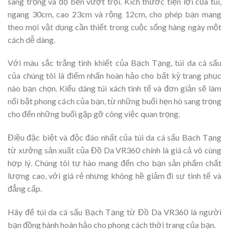
sang trọng và độ bền vượt trội. Kích thước tiện lợi của túi,
ngang 30cm, cao 23cm và rộng 12cm, cho phép bạn mang
theo mọi vật dụng cần thiết trong cuộc sống hàng ngày một
cách dễ dàng.
Với màu sắc trắng tinh khiết của Bạch Tạng, túi da cá sấu
của chúng tôi là điểm nhấn hoàn hảo cho bất kỳ trang phục
nào bạn chọn. Kiểu dáng túi xách tinh tế và đơn giản sẽ làm
nổi bật phong cách của bạn, từ những buổi hẹn hò sang trọng
cho đến những buổi gặp gỡ công việc quan trọng.
Điều đặc biệt và độc đáo nhất của túi da cá sấu Bạch Tạng
từ xưởng sản xuất của Đồ Da VR360 chính là giá cả vô cùng
hợp lý. Chúng tôi tự hào mang đến cho bạn sản phẩm chất
lượng cao, với giá rẻ nhưng không hề giảm đi sự tinh tế và
đẳng cấp.
Hãy để túi da cá sấu Bạch Tạng từ Đồ Da VR360 là người
bạn đồng hành hoàn hảo cho phong cách thời trang của bạn.