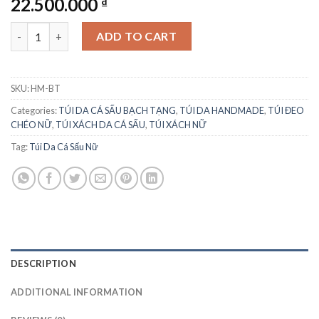
22.500.000
₫
Xưởng Sản Xuất Túi Da Cá Sấu Bạch Tạng Giá Rẻ quantity
ADD TO CART
SKU:
HM-BT
Categories:
TÚI DA CÁ SẤU BẠCH TẠNG
,
TÚI DA HANDMADE
,
TÚI ĐEO
CHÉO NỮ
,
TÚI XÁCH DA CÁ SẤU
,
TÚI XÁCH NỮ
Tag:
Túi Da Cá Sấu Nữ
DESCRIPTION
ADDITIONAL INFORMATION