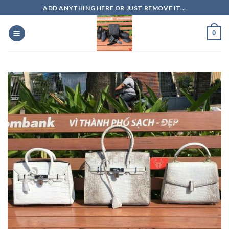
Skip
ADD ANYTHING HERE OR JUST REMOVE IT...
to
content
0