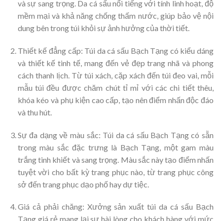
và sự sang trọng. Da cá sấu nổi tiếng với tính linh hoạt, độ
mềm mại và khả năng chống thấm nước, giúp bảo vệ nội
dung bên trong túi khỏi sự ảnh hưởng của thời tiết.
Thiết kế đẳng cấp: Túi da cá sấu Bạch Tạng có kiểu dáng
và thiết kế tinh tế, mang đến vẻ đẹp trang nhã và phong
cách thanh lịch. Từ túi xách, cặp xách đến túi đeo vai, mỗi
mẫu túi đều được chăm chút tỉ mỉ với các chi tiết thêu,
khóa kéo và phụ kiện cao cấp, tạo nên điểm nhấn độc đáo
và thu hút.
Sự đa dạng về màu sắc: Túi da cá sấu Bạch Tạng có sẵn
trong màu sắc đặc trưng là Bạch Tạng, một gam màu
trắng tinh khiết và sang trọng. Màu sắc này tạo điểm nhấn
tuyệt vời cho bất kỳ trang phục nào, từ trang phục công
sở đến trang phục dạo phố hay dự tiệc.
Giá cả phải chăng: Xưởng sản xuất túi da cá sấu Bạch
Tạng giá rẻ mang lại sự hài lòng cho khách hàng với mức