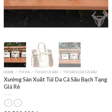
HOME
/
TÚI DA
/
TÚI DA CÁ SẤU
/
TÚI XÁCH DA CÁ SẤU
Xưởng Sản Xuất Túi Da Cá Sấu Bạch Tạng
Giá Rẻ